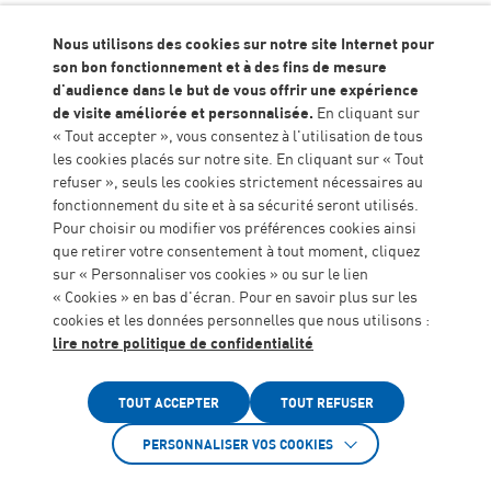
Nous utilisons des cookies sur notre site Internet pour
Accueil
Offres D'emploi
Educateur spécialisé (H/F)
son bon fonctionnement et à des fins de mesure
d'audience dans le but de vous offrir une expérience
de visite améliorée et personnalisée.
En cliquant sur
ÉTABLISSEMENT ENFANTS
« Tout accepter », vous consentez à l'utilisation de tous
les cookies placés sur notre site. En cliquant sur « Tout
refuser », seuls les cookies strictement nécessaires au
DITEP DES DEUX RIVIÈRES
fonctionnement du site et à sa sécurité seront utilisés.
Pour choisir ou modifier vos préférences cookies ainsi
CDI
que retirer votre consentement à tout moment, cliquez
sur « Personnaliser vos cookies » ou sur le lien
« Cookies » en bas d'écran. Pour en savoir plus sur les
Monflanquin
cookies et les données personnelles que nous utilisons :
lire notre politique de confidentialité
Accessibilité
TOUT ACCEPTER
TOUT REFUSER
Educateur spécialisé
PERSONNALISER VOS COOKIES
(H/F)