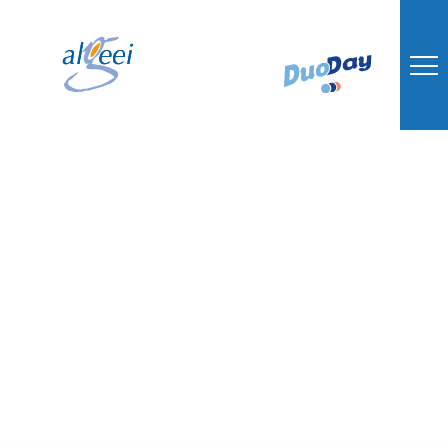
Educateur
spécialisé (H/F)
Date limite de candidature : 30 juin 2026