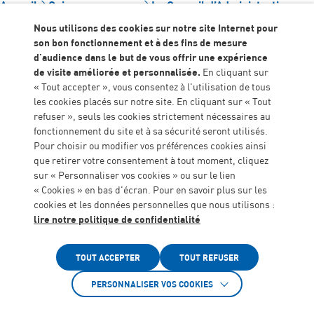
Accueil
Qui sommes-nous
Le Conseil d’Administration
Nous utilisons des cookies sur notre site Internet pour
son bon fonctionnement et à des fins de mesure
Le Conseil
d'audience dans le but de vous offrir une expérience
d’Administration de
de visite améliorée et personnalisée.
En cliquant sur
« Tout accepter », vous consentez à l'utilisation de tous
l’ALGEEI est composé de
les cookies placés sur notre site. En cliquant sur « Tout
refuser », seuls les cookies strictement nécessaires au
21 membres :
fonctionnement du site et à sa sécurité seront utilisés.
Pour choisir ou modifier vos préférences cookies ainsi
que retirer votre consentement à tout moment, cliquez
4 membres fondateurs
sur « Personnaliser vos cookies » ou sur le lien
« Cookies » en bas d'écran. Pour en savoir plus sur les
17 membres élus répartis en 3 collèges :
cookies et les données personnelles que nous utilisons :
lire notre politique de confidentialité
10 personnes physiques
Accessibilité
4 représentants des personnes accompagnées
TOUT ACCEPTER
TOUT REFUSER
élus par leurs pairs en Conseil de la Vie Sociale
(CVS)
PERSONNALISER VOS COOKIES
3 représentants d’association (personnes