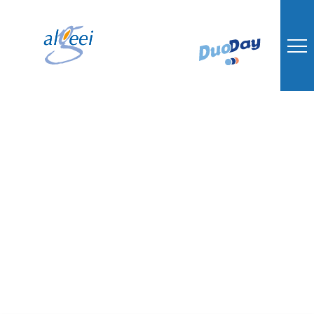
Communauté
360