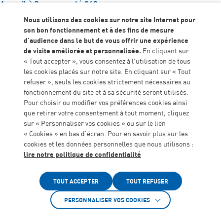
Accueil
Communauté 360
Nous utilisons des cookies sur notre site Internet pour
Contact
son bon fonctionnement et à des fins de mesure
d'audience dans le but de vous offrir une expérience
Communauté 360
de visite améliorée et personnalisée.
En cliquant sur
« Tout accepter », vous consentez à l'utilisation de tous
0800 360 360
les cookies placés sur notre site. En cliquant sur « Tout
coordination@c360lotetgaronne.fr
refuser », seuls les cookies strictement nécessaires au
Du lundi au vendredi de 9h à 12h et de 13h à 17h
fonctionnement du site et à sa sécurité seront utilisés.
Pour choisir ou modifier vos préférences cookies ainsi
que retirer votre consentement à tout moment, cliquez
Sommaire
sur « Personnaliser vos cookies » ou sur le lien
Documents
« Cookies » en bas d'écran. Pour en savoir plus sur les
cookies et les données personnelles que nous utilisons :
Qu'est-ce que la
lire notre politique de confidentialité
Communauté 360 ?
Accessibilité
TOUT ACCEPTER
TOUT REFUSER
PERSONNALISER VOS COOKIES