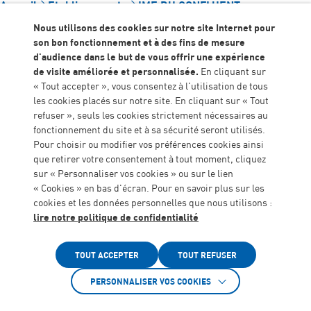
Accueil
Établissements
IME DU CONFLUENT
Nous utilisons des cookies sur notre site Internet pour
Contact
son bon fonctionnement et à des fins de mesure
d'audience dans le but de vous offrir une expérience
IME DU CONFLUENT
de visite améliorée et personnalisée.
En cliquant sur
« Tout accepter », vous consentez à l'utilisation de tous
05 53 79 47 52
les cookies placés sur notre site. En cliquant sur « Tout
ime.confluent@algeei.org
refuser », seuls les cookies strictement nécessaires au
Résidence les Allées
fonctionnement du site et à sa sécurité seront utilisés.
35 Cours Alsace Lorraine, 47190 Aiguillon
Pour choisir ou modifier vos préférences cookies ainsi
que retirer votre consentement à tout moment, cliquez
Sommaire
sur « Personnaliser vos cookies » ou sur le lien
« Cookies » en bas d'écran. Pour en savoir plus sur les
Documents
cookies et les données personnelles que nous utilisons :
lire notre politique de confidentialité
Voir aussi
Accessibilité
Vidéo de présentation du
TOUT ACCEPTER
TOUT REFUSER
fonctionnement de
PERSONNALISER VOS COOKIES
l'établissement