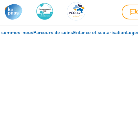
i sommes-nous
Parcours de soins
Enfance et scolarisation
Logem
sychomotricien (H/
Date limite de candidature : 31 août 2026