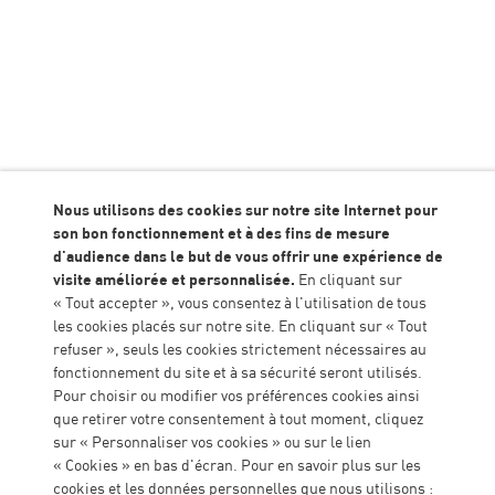
Chaîne ALGEEI TV
Retrouvez toutes nos vidéos sur la plateform
Nous utilisons des cookies sur notre site Internet pour
son bon fonctionnement et à des fins de mesure
d'audience dans le but de vous offrir une expérience de
visite améliorée et personnalisée.
En cliquant sur
EN SAVOIR PLUS
« Tout accepter », vous consentez à l'utilisation de tous
les cookies placés sur notre site. En cliquant sur « Tout
refuser », seuls les cookies strictement nécessaires au
fonctionnement du site et à sa sécurité seront utilisés.
Siège administratif
Pour choisir ou modifier vos préférences cookies ainsi
que retirer votre consentement à tout moment, cliquez
Agropole - DELTAGR
sur « Personnaliser vos cookies » ou sur le lien
47931 AGEN CEDEX
TEL : 05 53 77 15 80
« Cookies » en bas d'écran. Pour en savoir plus sur les
contact@algeei.org
cookies et les données personnelles que nous utilisons :