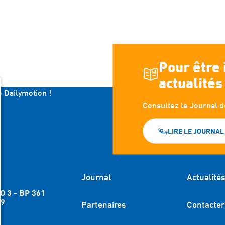
Pour être
actualités
e Dailymotion !
Consultez le Journal d
LIRE LE JOURNAL
Journal
Actualité
O 3 - BP 361
 9
Partenaires
Contacter