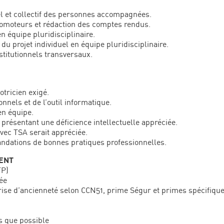
 et collectif des personnes accompagnées.
homoteurs et rédaction des comptes rendus.
en équipe pluridisciplinaire.
 du projet individuel en équipe pluridisciplinaire.
stitutionnels transversaux.
tricien exigé.
onnels et de l’outil informatique.
en équipe.
présentant une déficience intellectuelle appréciée.
vec TSA serait appréciée.
dations de bonnes pratiques professionnelles.
ENT
TP)
née
prise d’ancienneté selon CCN51, prime Ségur et primes spécifiqu
s que possible