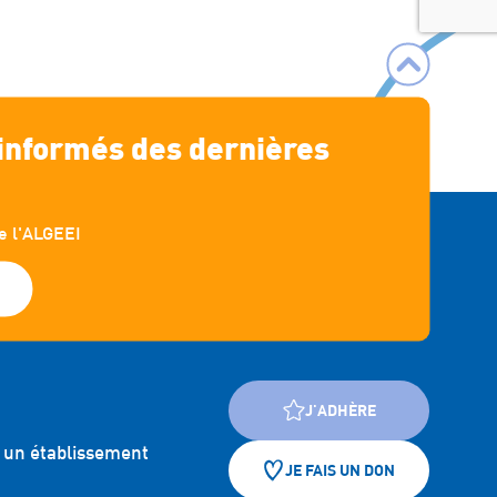

 informés des dernières
e l'ALGEEI
s
J'ADHÈRE
 un établissement
JE FAIS UN DON