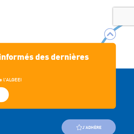

 informés des dernières
e l'ALGEEI
s
J'ADHÈRE