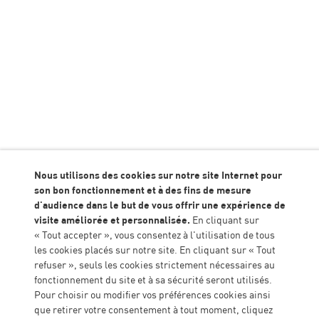
Chaîne ALGEEI TV
Retrouvez toutes nos vidéos sur la plateform
Nous utilisons des cookies sur notre site Internet pour
son bon fonctionnement et à des fins de mesure
d'audience dans le but de vous offrir une expérience de
visite améliorée et personnalisée.
En cliquant sur
EN SAVOIR PLUS
« Tout accepter », vous consentez à l'utilisation de tous
les cookies placés sur notre site. En cliquant sur « Tout
refuser », seuls les cookies strictement nécessaires au
fonctionnement du site et à sa sécurité seront utilisés.
Siège administratif
Pour choisir ou modifier vos préférences cookies ainsi
que retirer votre consentement à tout moment, cliquez
Agropole - DELTAGR