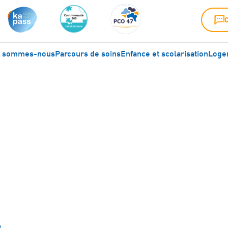
i sommes-nous
Parcours de soins
Enfance et scolarisation
Logem
cateur spécialisé (
Date limite de candidature : 24 juillet 2026
)