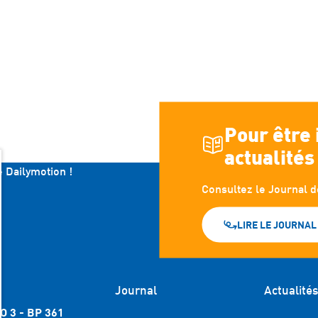
Pour être
actualités
e Dailymotion !
Consultez le Journal d
LIRE LE JOURNAL
Journal
Actualité
O 3 - BP 361