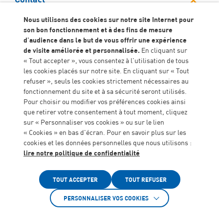
SAVS JASMIN
Nous utilisons des cookies sur notre site Internet pour
son bon fonctionnement et à des fins de mesure
05 53 66 76 58
d'audience dans le but de vous offrir une expérience
de visite améliorée et personnalisée.
En cliquant sur
savs.jasmin@algeei.org
« Tout accepter », vous consentez à l'utilisation de tous
7 boulevard de la Liberté, 47000 Agen
les cookies placés sur notre site. En cliquant sur « Tout
refuser », seuls les cookies strictement nécessaires au
Sommaire
fonctionnement du site et à sa sécurité seront utilisés.
Pour choisir ou modifier vos préférences cookies ainsi
Documents
que retirer votre consentement à tout moment, cliquez
Vidéo de présentation du
sur « Personnaliser vos cookies » ou sur le lien
« Cookies » en bas d'écran. Pour en savoir plus sur les
fonctionnement du
cookies et les données personnelles que nous utilisons :
lire notre politique de confidentialité
service
Accessibilité
TOUT ACCEPTER
TOUT REFUSER
PERSONNALISER VOS COOKIES