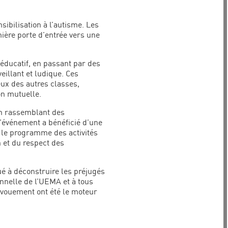
sibilisation à l’autisme. Les
mière porte d’entrée vers une
 éducatif, en passant par des
illant et ludique. Ces
eux des autres classes,
on mutuelle.
 En rassemblant des
l’événement a bénéficié d’une
 le programme des activités
 et du respect des
ué à déconstruire les préjugés
onnelle de l’UEMA et à tous
évouement ont été le moteur