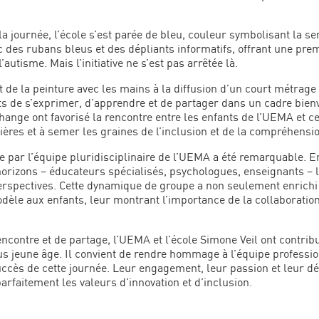
 journée, l’école s’est parée de bleu, couleur symbolisant la sen
ec des rubans bleus et des dépliants informatifs, offrant une pre
utisme. Mais l’initiative ne s’est pas arrêtée là.
t de la peinture avec les mains à la diffusion d’un court métrage
s de s’exprimer, d’apprendre et de partager dans un cadre bienve
hange ont favorisé la rencontre entre les enfants de l’UEMA et c
rières et à semer les graines de l’inclusion et de la compréhensi
ée par l’équipe pluridisciplinaire de l’UEMA a été remarquable.
horizons – éducateurs spécialisés, psychologues, enseignants – 
erspectives. Cette dynamique de groupe a non seulement enrichi
èle aux enfants, leur montrant l’importance de la collaboration
ncontre et de partage, l’UEMA et l’école Simone Veil ont contrib
plus jeune âge. Il convient de rendre hommage à l’équipe professi
uccès de cette journée. Leur engagement, leur passion et leur d
arfaitement les valeurs d’innovation et d’inclusion.