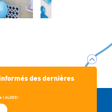

 informés des dernières
e l'ALGEEI