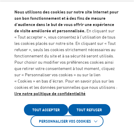
Nous utilisons des cookies sur notre site Internet pour
son bon fonctionnement et à des fins de mesure
Retour sur le tournage du dispositif
Accueil
Actualités
d'audience dans le but de vous offrir une expérience
“vers un nouvel envol”
de visite améliorée et personnalisée.
En cliquant sur
« Tout accepter », vous consentez à l'utilisation de tous
les cookies placés sur notre site. En cliquant sur « Tout
Depuis 2013, l’ESAT Agnelis développe un
accompagnement de préparation à la retraite à
refuser », seuls les cookies strictement nécessaires au
destination des personnes en situation de handicap de
fonctionnement du site et à sa sécurité seront utilisés.
plus de 55 ans. Ce dispositif innovant nommé « Vers
Pour choisir ou modifier vos préférences cookies ainsi
un Nouvel Envol » propose différentes activités :
que retirer votre consentement à tout moment, cliquez
informations sur les droits à la retraite, les démarches
sur « Personnaliser vos cookies » ou sur le lien
administratives, activités favorisant le bien vieillir, le
« Cookies » en bas d'écran. Pour en savoir plus sur les
lien social, la stimulation cognitive et physique, la
cookies et les données personnelles que nous utilisons :
prévention santé.
lire notre politique de confidentialité
Accessibilité
En 2017, le dispositif s’est ouvert vers l’accueil de
personnes déjà retraitées autour d’un jardin
TOUT ACCEPTER
TOUT REFUSER
communautaire et d’un accueil café, ce qui a permis
une continuité dans l’accompagnement des personnes
PERSONNALISER VOS COOKIES
vieillissantes.
Afin de mettre en avant ce dispositif mis en place par