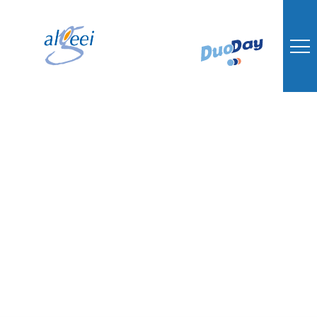
Retour sur le
tournage du
dispositif “vers un
nouvel envol”