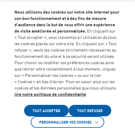
Nous utilisons des cookies sur notre site Internet pour
son bon fonctionnement et à des fins de mesure
PROJET RÉUSSITE 47 : LES LAURÉATS
Accueil
Actualités
d'audience dans le but de vous offrir une expérience
DE LA MECS NOTRE MAISON
de visite améliorée et personnalisée.
En cliquant sur
« Tout accepter », vous consentez à l'utilisation de tous
les cookies placés sur notre site. En cliquant sur « Tout
‘’
On va à l’école pour développer sa raison, pour
réfléchir par soi-même, pour développer une pensée
refuser », seuls les cookies strictement nécessaires au
autonome
‘’, Elizabeth Badinter. Cette citation met en
fonctionnement du site et à sa sécurité seront utilisés.
lumière le travail de collaboration important entre les
Pour choisir ou modifier vos préférences cookies ainsi
professionnels de la MECS Notre Maison ALGEEI et les
que retirer votre consentement à tout moment, cliquez
différentes équipes pédagogiques liées au projet des
sur « Personnaliser vos cookies » ou sur le lien
enfants accueillis, en lien avec les valeurs et objectifs
« Cookies » en bas d'écran. Pour en savoir plus sur les
fondamentaux de notre association. Ce travail permet à
cookies et les données personnelles que nous utilisons :
chaque jeune de bénéficier d’un cursus de scolarité
lire notre politique de confidentialité
adapté à sa situation et à ses projet (collège, lycée,
Accessibilité
Maison Familiale Rural, CFA …) tout en lui permettant
de grandir et développer ses potentialités, ses
TOUT ACCEPTER
TOUT REFUSER
apprentissages dans un environnement sécure et
propice à son bon épanouissement. Ces jeunes, les
PERSONNALISER VOS COOKIES
futurs citoyens de demain, ont su faire preuve de
résilience pour mener à bien leurs projets afin de se