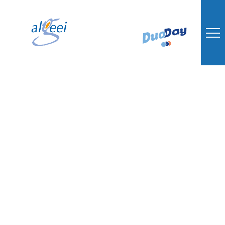
PROJET RÉUSSITE
47 : LES LAURÉATS
DE LA MECS NOTRE
MAISON