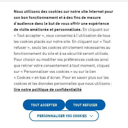
Îles
Nous utilisons des cookies sur notre site Internet pour
son bon fonctionnement et à des fins de mesure
d'audience dans le but de vous offrir une expérience
de visite améliorée et personnalisée.
En cliquant sur
« Tout accepter », vous consentez à l'utilisation de tous
les cookies placés sur notre site. En cliquant sur « Tout
Ouverture de l’Unité d’Enseignement
refuser », seuls les cookies strictement nécessaires au
Accueil
Actualités
Externalisée de l’IME Lalande au
fonctionnement du site et à sa sécurité seront utilisés.
Collège Jasmin Les Îles
Pour choisir ou modifier vos préférences cookies ainsi
que retirer votre consentement à tout moment, cliquez
Le lundi 12 mai 2025, le collège Jasmin Les Îles a
sur « Personnaliser vos cookies » ou sur le lien
officiellement ouvert une Unité d’Enseignement
« Cookies » en bas d'écran. Pour en savoir plus sur les
Externalisée (UEE) destinée à accueillir dix élèves de
cookies et les données personnelles que nous utilisons :
l’Institut Médico-Éducatif (IME) Lalande. Ce projet
lire notre politique de confidentialité
ambitieux est le fruit d’un partenariat entre l’ALGEEI,
Accessibilité
l’Éducation nationale, le Département de Lot-et-
Garonne et la Ville d’Agen.
TOUT ACCEPTER
TOUT REFUSER
Depuis septembre 2024, les élèves de l’IME
PERSONNALISER VOS COOKIES
fréquentaient déjà ponctuellement le collège pour
participer à des activités sportives communes avec les