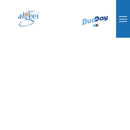
Ouverture de l’Unité
d’Enseignement
Externalisée de
l’IME Lalande au
Collège Jasmin Les