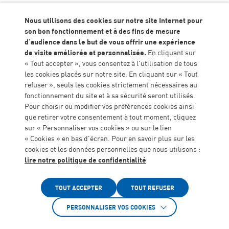
Nous utilisons des cookies sur notre site Internet pour
son bon fonctionnement et à des fins de mesure
L’IME Les Rives du Lot certifié
Accueil
Actualités
d'audience dans le but de vous offrir une expérience
Cap’Handéo Autisme
de visite améliorée et personnalisée.
En cliquant sur
« Tout accepter », vous consentez à l'utilisation de tous
les cookies placés sur notre site. En cliquant sur « Tout
L’IME Les Rives du Lot s’est engagé dans un
processus de certification Cap’Handéo, « Services et
refuser », seuls les cookies strictement nécessaires au
établissements Autisme ». La certification répond à
fonctionnement du site et à sa sécurité seront utilisés.
des exigences bien définies par le référentiel en lien
Pour choisir ou modifier vos préférences cookies ainsi
avec les recommandations de bonnes pratiques de
que retirer votre consentement à tout moment, cliquez
l’Anesm (Agence Nationale de l’Evaluation et de la
sur « Personnaliser vos cookies » ou sur le lien
qualité des établissements et services sociaux et
« Cookies » en bas d'écran. Pour en savoir plus sur les
médico-sociaux) et l’HAS (Haute Autorité de Santé).
cookies et les données personnelles que nous utilisons :
L’établissement s’est engagé avec l’objectif de
lire notre politique de confidentialité
l’amélioration continue des accompagnements pour
Accessibilité
les jeunes atteints de Troubles du Spectre de l’Autisme
(TSA) et leurs familles.
TOUT ACCEPTER
TOUT REFUSER
Après avoir suivi le processus des audits, la
PERSONNALISER VOS COOKIES
certification a été accordée. Une belle valorisation
professionnelle de l’ensemble des équipes et un gage