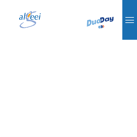
L’IME Les Rives du
Lot certifié
Cap’Handéo
Autisme