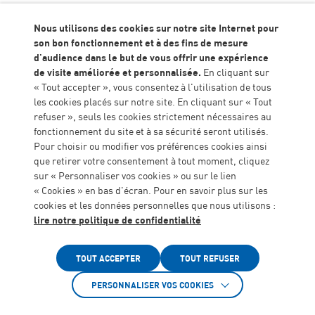
Nous utilisons des cookies sur notre site Internet pour
son bon fonctionnement et à des fins de mesure
Concours de nouvelles de Boé : le prix
Accueil
Actualités
d'audience dans le but de vous offrir une expérience
coup de cœur du jury
de visite améliorée et personnalisée.
En cliquant sur
« Tout accepter », vous consentez à l'utilisation de tous
les cookies placés sur notre site. En cliquant sur « Tout
refuser », seuls les cookies strictement nécessaires au
À l’occasion du 3ème Forum Littéraire « Les marque-
fonctionnement du site et à sa sécurité seront utilisés.
pages » de Boé, la ville et la médiathèque ont organisé
Pour choisir ou modifier vos préférences cookies ainsi
un concours de nouvelles ouvert à toutes personnes
majeures résidant dans le Lot-et-Garonne. En lien
que retirer votre consentement à tout moment, cliquez
avec les Jeux Olympiques 2024, la thématique du
sur « Personnaliser vos cookies » ou sur le lien
concours portait sur le sport. Des personnes
« Cookies » en bas d'écran. Pour en savoir plus sur les
accompagnées du Foyer La Couronne se sont prêtées à
cookies et les données personnelles que nous utilisons :
l’exercice. Grâce à leur jolie plume, le jury a été
lire notre politique de confidentialité
conquis par la nouvelle des résidents et a décidé de
Accessibilité
leur remettre le « Prix Coup de Cœur du jury ».
Monsieur Daniel Panteix, Adjoint à la Culture de la ville
TOUT ACCEPTER
TOUT REFUSER
de Boé et Vice-président de l’ALGEEI, accompagné du
PERSONNALISER VOS COOKIES
jury, leur a remis le prix ce dimanche 7 avril, en
présence de Madame Danièle Bonadona, Présidente